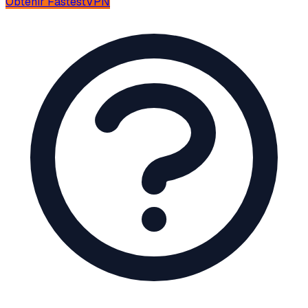
Obtenir
FastestVPN