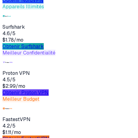
Obtenir
NordVPN
Appareils Illimités
Surfshark
4.6
/5
$1.78/mo
Obtenir
Surfshark
Meilleur Confidentialité
Proton VPN
4.5
/5
$2.99/mo
Obtenir
Proton VPN
Meilleur Budget
FastestVPN
4.2
/5
$1.11/mo